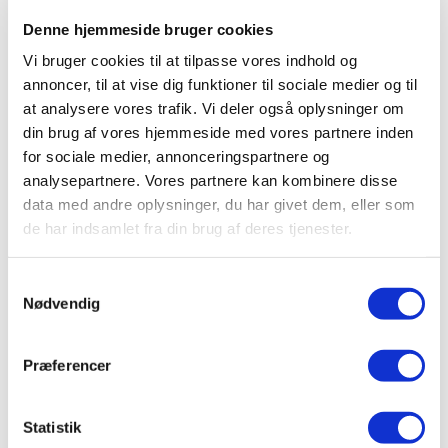
Denne hjemmeside bruger cookies
Vi bruger cookies til at tilpasse vores indhold og
annoncer, til at vise dig funktioner til sociale medier og til
at analysere vores trafik. Vi deler også oplysninger om
En STU-uddannelse, også kaldet en
din brug af vores hjemmeside med vores partnere inden
Særlig Tilrettelagt
for sociale medier, annonceringspartnere og
analysepartnere. Vores partnere kan kombinere disse
Ungdomsuddannelse, tager tre år.
data med andre oplysninger, du har givet dem, eller som
de har indsamlet fra din brug af deres tjenester.
Vores målgruppe er unge med særlige
behov i alderen 16-25 år, der har gået ni år
Samtykkevalg
i skole, men som ikke altid har gennemført
Nødvendig
9. klasse på normale vilkår.
Præferencer
Vores elever er primært unge med
diagnoser som for eksempel autisme,
Statistik
angst og OCD.