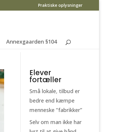
Praktiske oplysninger
Annexgaarden §104
Elever
fortæller
Små lokale, tilbud er
bedre end kæmpe
menneske “fabrikker”
Selv om man ikke har
lyst til at give hånd,